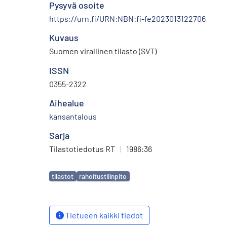
Pysyvä osoite
https://urn.fi/URN:NBN:fi-fe2023013122706
Kuvaus
Suomen virallinen tilasto (SVT)
ISSN
0355-2322
Aihealue
kansantalous
Sarja
Tilastotiedotus RT
|
1986:36
Avainsanat
tilastot
rahoitustilinpito
Tietueen kaikki tiedot