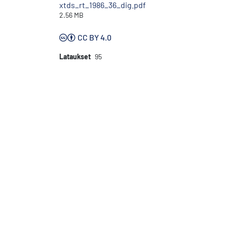
xtds_rt_1986_36_dig.pdf
2.56 MB
CC BY 4.0
Lataukset
95