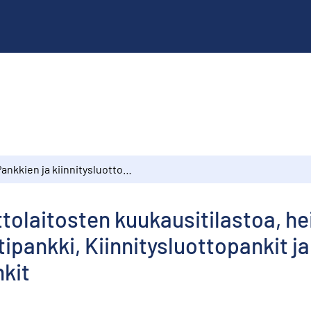
Pankkien ja kiinnitysluottolaitosten kuukausitilastoa, heinäkuu 1979 : Suomen Pankki, Liikepankit, Postipankki, Kiinnitysluottopankit ja -laitokset, Osuuspankit, Säästöpankit
ottolaitosten kuukausitilastoa, h
tipankki, Kiinnitysluottopankit ja
kit