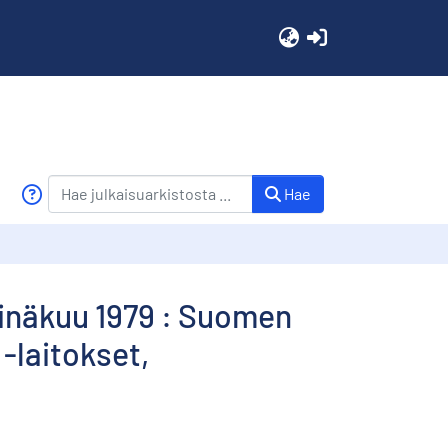
(current)
Hae
einäkuu 1979 : Suomen
 -laitokset,