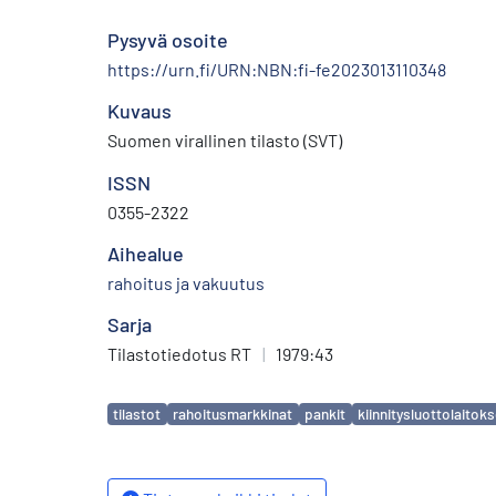
Pysyvä osoite
https://urn.fi/URN:NBN:fi-fe2023013110348
Kuvaus
Suomen virallinen tilasto (SVT)
ISSN
0355-2322
Aihealue
rahoitus ja vakuutus
Sarja
Tilastotiedotus RT
|
1979:43
Avainsanat
tilastot
rahoitusmarkkinat
pankit
kiinnitysluottolaitoks