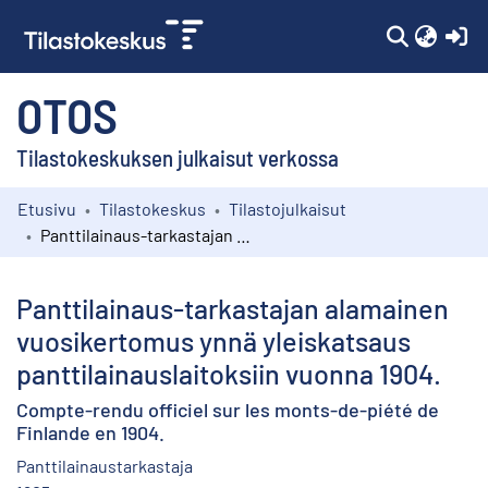
(c
OTOS
Tilastokeskuksen julkaisut verkossa
Etusivu
Tilastokeskus
Tilastojulkaisut
Kokoelmat
Panttilainaus-tarkastajan alamainen vuosikertomus ynnä yleiskatsaus panttilainauslaitoksiin vuonna 1904.
Selaa
Panttilainaus-tarkastajan alamainen
vuosikertomus ynnä yleiskatsaus
panttilainauslaitoksiin vuonna 1904.
Compte-rendu officiel sur les monts-de-piété de
Finlande en 1904.
Panttilainaustarkastaja