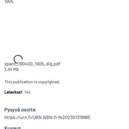
1905
Ladataan...
xpant_190400_1905_dig.pdf
2.04 MB
This publication is copyrighted.
Lataukset
144
Pysyvä osoite
https://urn.fi/URN:NBN:fi-fe202301319965
Kuvaus