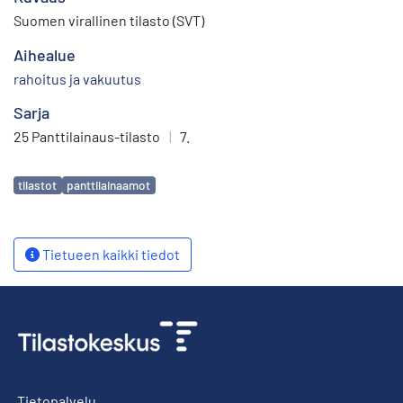
Suomen virallinen tilasto (SVT)
Aihealue
rahoitus ja vakuutus
Sarja
25 Panttilainaus-tilasto
|
7.
Avainsanat
tilastot
panttilainaamot
Tietueen kaikki tiedot
Tietopalvelu