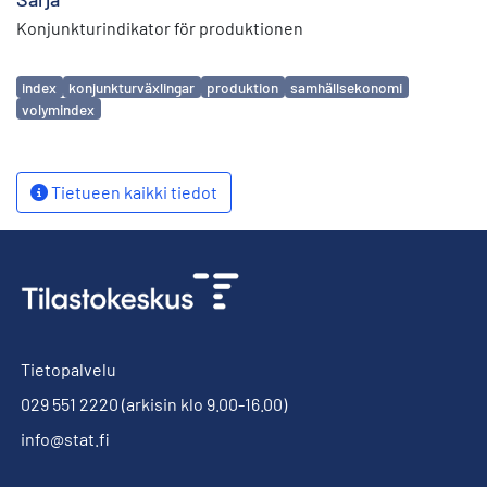
Konjunkturindikator för produktionen
Avainsanat
index
konjunkturväxlingar
produktion
samhällsekonomi
volymindex
Tietueen kaikki tiedot
Tietopalvelu
029 551 2220
(arkisin klo 9.00-16.00)
info@stat.fi