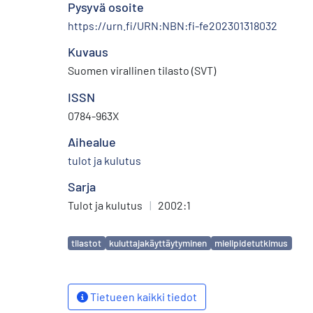
Pysyvä osoite
https://urn.fi/URN:NBN:fi-fe202301318032
Kuvaus
Suomen virallinen tilasto (SVT)
ISSN
0784-963X
Aihealue
tulot ja kulutus
Sarja
Tulot ja kulutus
|
2002:1
Avainsanat
tilastot
kuluttajakäyttäytyminen
mielipidetutkimus
Tietueen kaikki tiedot