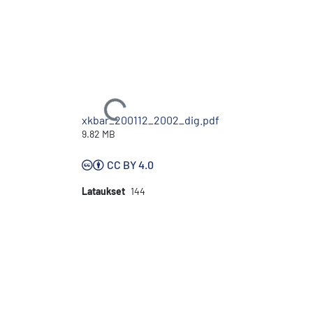
Ladataan...
xkbar_200112_2002_dig.pdf
9.82 MB
CC BY 4.0
Lataukset
144