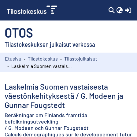
(c
OTOS
Tilastokeskuksen julkaisut verkossa
Etusivu
Tilastokeskus
Tilastojulkaisut
Kokoelmat
Laskelmia Suomen vastaisesta väestönkehityksestä / G. Modeen ja Gunnar Fougstedt
Selaa
Laskelmia Suomen vastaisesta
väestönkehityksestä / G. Modeen ja
Gunnar Fougstedt
Beräkningar om Finlands framtida
befolkningsutveckling
/ G. Modeen och Gunnar Fougstedt
Calculs démographiques sur le developpement futur