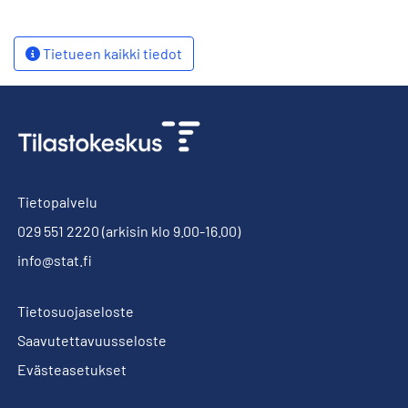
Tietueen kaikki tiedot
Tietopalvelu
029 551 2220
(arkisin klo 9.00-16.00)
info@stat.fi
Tietosuojaseloste
Saavutettavuusseloste
Evästeasetukset