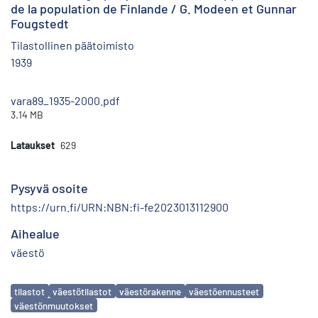
de la population de Finlande / G. Modeen et Gunnar
Fougstedt
Tilastollinen päätoimisto
1939
vara89_1935-2000.pdf
3.14 MB
Lataukset
629
Pysyvä osoite
https://urn.fi/URN:NBN:fi-fe2023013112900
Aihealue
väestö
Avainsanat
tilastot
väestötilastot
väestörakenne
väestöennusteet
väestönmuutokset