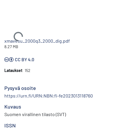
Ladataan...
xmavesu_2000q3_2000_dig.pdf
8.27 MB
CC BY 4.0
Lataukset
152
Pysyvä osoite
https://urn.fi/URN:NBN:fi-fe2023013118760
Kuvaus
Suomen virallinen tilasto (SVT)
ISSN