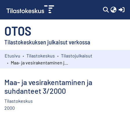
(c
OTOS
Tilastokeskuksen julkaisut verkossa
Etusivu
Tilastokeskus
Tilastojulkaisut
Kokoelmat
Maa- ja vesirakentaminen ja suhdanteet 3/2000
Selaa
Maa- ja vesirakentaminen ja
suhdanteet 3/2000
Tilastokeskus
2000