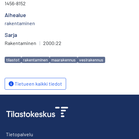
1456-8152
Aihealue
rakentaminen
Sarja
Rakentaminen
|
2000:22
Avainsanat
tilastot
rakentaminen
maarakennus
vesirakennus
Tietueen kaikki tiedot
Tietopalvelu