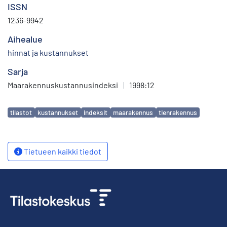
ISSN
1236-9942
Aihealue
hinnat ja kustannukset
Sarja
Maarakennuskustannusindeksi
|
1998:12
Avainsanat
tilastot
kustannukset
indeksit
maarakennus
tienrakennus
Tietueen kaikki tiedot