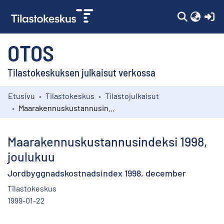
(c
OTOS
Tilastokeskuksen julkaisut verkossa
Etusivu
Tilastokeskus
Tilastojulkaisut
Kokoelmat
Maarakennuskustannusindeksi 1998, joulukuu
Selaa
Maarakennuskustannusindeksi 1998,
joulukuu
Jordbyggnadskostnadsindex 1998, december
Tilastokeskus
1999-01-22