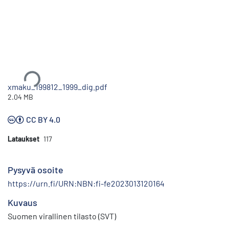
Ladataan...
xmaku_199812_1999_dig.pdf
2.04 MB
CC BY 4.0
Lataukset
117
Pysyvä osoite
https://urn.fi/URN:NBN:fi-fe2023013120164
Kuvaus
Suomen virallinen tilasto (SVT)