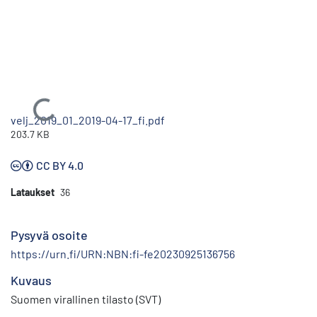
Ladataan...
velj_2019_01_2019-04-17_fi.pdf
203.7 KB
CC BY 4.0
Lataukset
36
Pysyvä osoite
https://urn.fi/URN:NBN:fi-fe20230925136756
Kuvaus
Suomen virallinen tilasto (SVT)