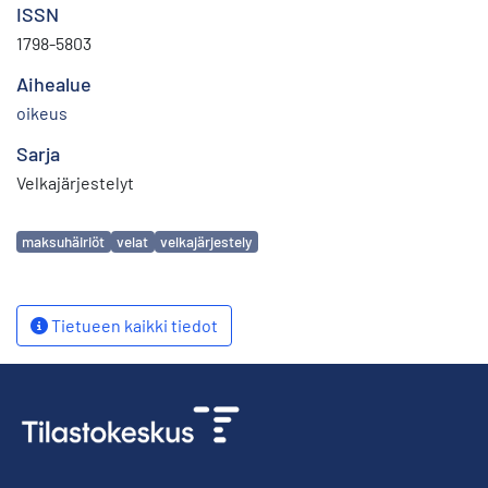
ISSN
1798-5803
Aihealue
oikeus
Sarja
Velkajärjestelyt
Avainsanat
maksuhäiriöt
velat
velkajärjestely
Tietueen kaikki tiedot