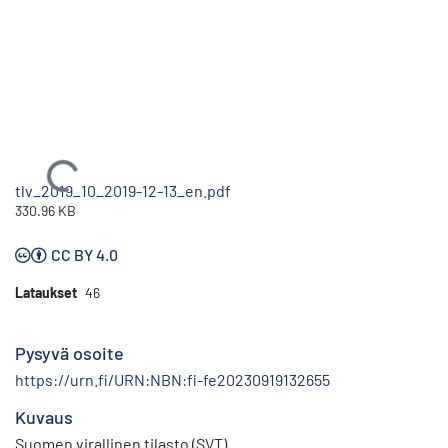
Ladataan...
tlv_2019_10_2019-12-13_en.pdf
330.96 KB
CC BY 4.0
Lataukset
46
Pysyvä osoite
https://urn.fi/URN:NBN:fi-fe20230919132655
Kuvaus
Suomen virallinen tilasto (SVT)