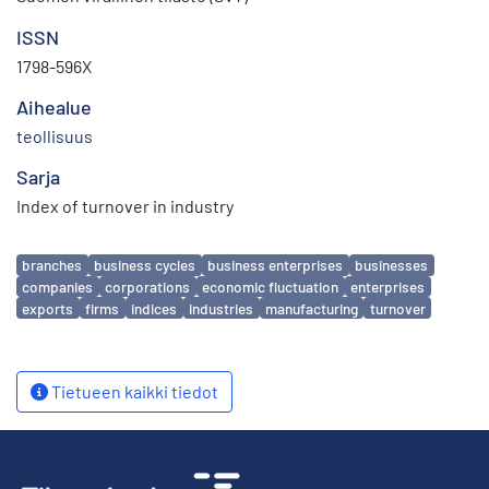
ISSN
1798-596X
Aihealue
teollisuus
Sarja
Index of turnover in industry
Avainsanat
branches
business cycles
business enterprises
businesses
companies
corporations
economic fluctuation
enterprises
exports
firms
indices
industries
manufacturing
turnover
Tietueen kaikki tiedot