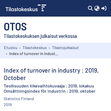
(c
OTOS
Tilastokeskuksen julkaisut verkossa
Etusivu
Tilastokeskus
Tilastojulkaisut
Kokoelmat
Index of turnover in industry : 2019, October
Selaa
Index of turnover in industry : 2019,
October
Teollisuuden liikevaihtokuvaaja : 2019, lokakuu
Omsättningsindex för industrin : 2019, oktober
Statistics Finland
2019