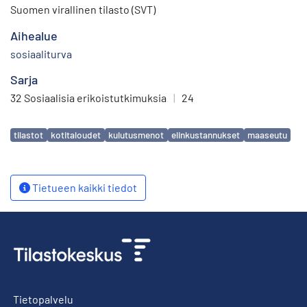
Suomen virallinen tilasto (SVT)
Aihealue
sosiaaliturva
Sarja
32 Sosiaalisia erikoistutkimuksia
|
24
Avainsanat
tilastot
kotitaloudet
kulutusmenot
elinkustannukset
maaseutu
Tietueen kaikki tiedot
Tietopalvelu