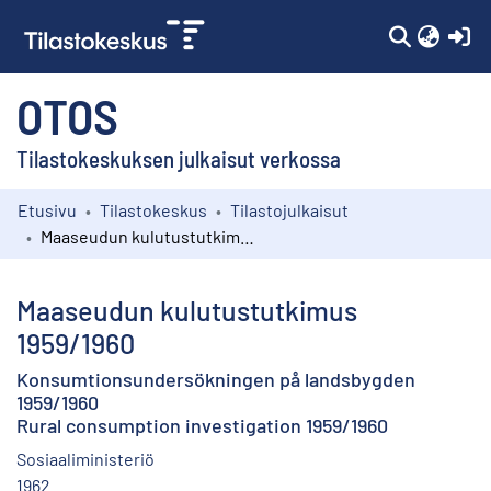
(c
OTOS
Tilastokeskuksen julkaisut verkossa
Etusivu
Tilastokeskus
Tilastojulkaisut
Kokoelmat
Maaseudun kulutustutkimus 1959/1960
Selaa
Maaseudun kulutustutkimus
1959/1960
Konsumtionsundersökningen på landsbygden
1959/1960
Rural consumption investigation 1959/1960
Sosiaaliministeriö
1962