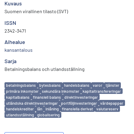
Kuvaus
Suomen virallinen tilasto (SVT)
ISSN
2342-3471
Aihealue
kansantalous
Sarja
Betalningsbalans och utlandsställning
Avainsanat
betalningsbalans
bytesbalans
handelsbalans
varor
tjänster
primära inkomster
sekundära inkomster
kapitaltransfereringar
kapitalbalans
finansiell balans
direktinvesteringar
utländska direktinvesteringar
portföljinvesteringar
värdepapper
handelskrediter
lån
inlåning
finansiella derivat
valutareserv
utlandsställning
globalisering