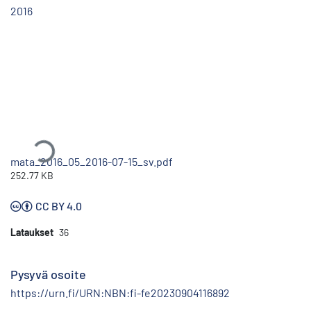
2016
Ladataan...
mata_2016_05_2016-07-15_sv.pdf
252.77 KB
CC BY 4.0
Lataukset
36
Pysyvä osoite
https://urn.fi/URN:NBN:fi-fe20230904116892