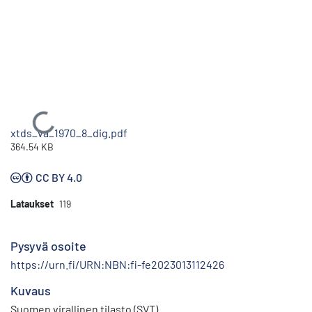
Ladataan...
xtds_va_1970_8_dig.pdf
364.54 KB
CC BY 4.0
Lataukset
119
Pysyvä osoite
https://urn.fi/URN:NBN:fi-fe2023013112426
Kuvaus
Suomen virallinen tilasto (SVT)