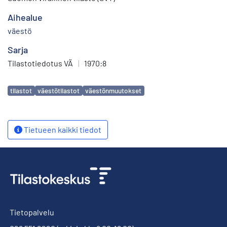
Aihealue
väestö
Sarja
Tilastotiedotus VÄ
|
1970:8
Avainsanat
tilastot
väestötilastot
väestönmuutokset
Tietueen kaikki tiedot
Tietopalvelu