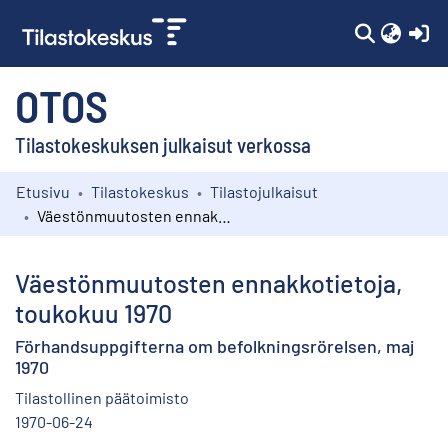
(c
OTOS
Tilastokeskuksen julkaisut verkossa
Etusivu
Tilastokeskus
Tilastojulkaisut
Kokoelmat
Väestönmuutosten ennakkotietoja, toukokuu 1970
Selaa
Väestönmuutosten ennakkotietoja,
toukokuu 1970
Förhandsuppgifterna om befolkningsrörelsen, maj
1970
Tilastollinen päätoimisto
1970-06-24