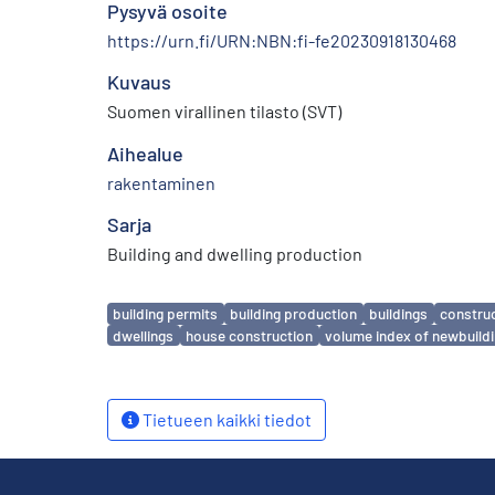
Pysyvä osoite
https://urn.fi/URN:NBN:fi-fe20230918130468
Kuvaus
Suomen virallinen tilasto (SVT)
Aihealue
rakentaminen
Sarja
Building and dwelling production
Avainsanat
building permits
building production
buildings
constru
dwellings
house construction
volume index of newbuild
Tietueen kaikki tiedot