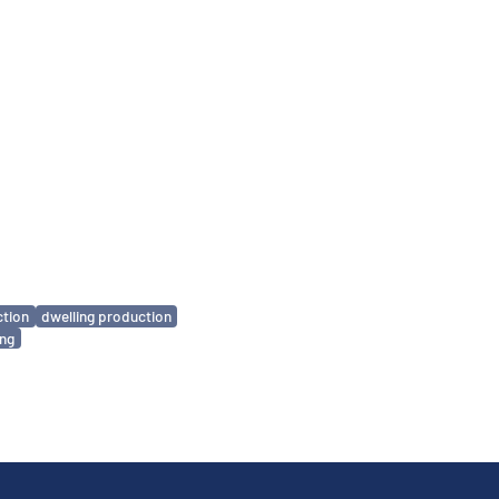
ction
dwelling production
ing