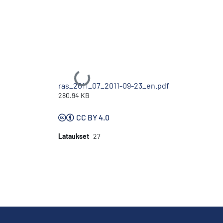
Ladataan...
ras_2011_07_2011-09-23_en.pdf
280.94 KB
CC BY 4.0
Lataukset
27