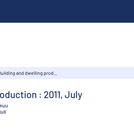
Building and dwelling production : 2011, July
oduction : 2011, July
äkuu
uli