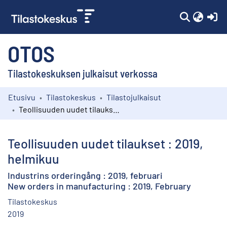
(c
OTOS
Tilastokeskuksen julkaisut verkossa
Etusivu
Tilastokeskus
Tilastojulkaisut
Kokoelmat
Teollisuuden uudet tilaukset : 2019, helmikuu
Selaa
Teollisuuden uudet tilaukset : 2019,
helmikuu
Industrins orderingång : 2019, februari
New orders in manufacturing : 2019, February
Tilastokeskus
2019