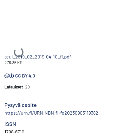
Ladataan...
teul_2019_02_2019-04-10_fi.pdf
276.36 KB
CC BY 4.0
Lataukset
29
Pysyvä osoite
https://urn.fi/URN:NBN:fi-fe20230905119382
ISSN
1798-6710