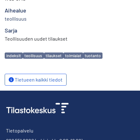
Aihealue
teollisuus
Sarja
Teollisuuden uudet tilaukset
Avainsanat
indeksit
teollisuus
tilaukset
toimialat
tuotanto
Tietueen kaikki tiedot
Tietopalvelu