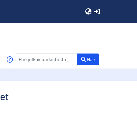
(current)
Hae
let