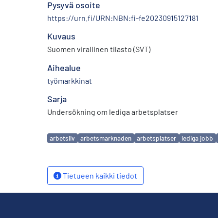
Pysyvä osoite
https://urn.fi/URN:NBN:fi-fe20230915127181
Kuvaus
Suomen virallinen tilasto (SVT)
Aihealue
työmarkkinat
Sarja
Undersökning om lediga arbetsplatser
Avainsanat
arbetsliv
arbetsmarknaden
arbetsplatser
lediga jobb
Tietueen kaikki tiedot