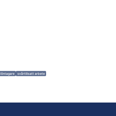
löntagare
svårtillsatt arbete