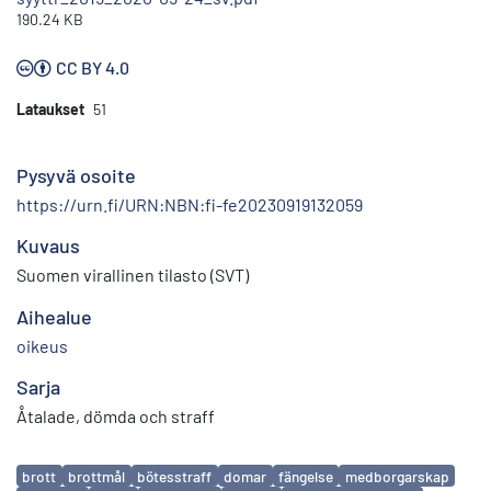
190.24 KB
CC BY 4.0
Lataukset
51
Pysyvä osoite
https://urn.fi/URN:NBN:fi-fe20230919132059
Kuvaus
Suomen virallinen tilasto (SVT)
Aihealue
oikeus
Sarja
Åtalade, dömda och straff
Avainsanat
brott
brottmål
bötesstraff
domar
fängelse
medborgarskap