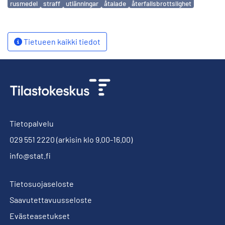
rusmedel
straff
utlänningar
åtalade
återfallsbrottslighet
Tietueen kaikki tiedot
Tietopalvelu
029 551 2220
(arkisin klo 9.00-16.00)
info@stat.fi
Tietosuojaseloste
Saavutettavuusseloste
Evästeasetukset