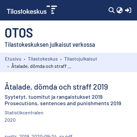
(c
OTOS
Tilastokeskuksen julkaisut verkossa
Etusivu
Tilastokeskus
Tilastojulkaisut
Kokoelmat
Åtalade, dömda och straff 2019
Selaa
Åtalade, dömda och straff 2019
Syytetyt, tuomitut ja rangaistukset 2019
Prosecutions, sentences and punishments 2019
Statistikcentralen
2020
syyttr_2019_2020-09-24_sv.pdf