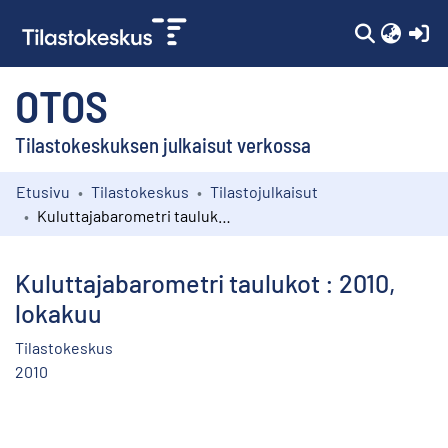
(c
OTOS
Tilastokeskuksen julkaisut verkossa
Etusivu
Tilastokeskus
Tilastojulkaisut
Kokoelmat
Kuluttajabarometri taulukot : 2010, lokakuu
Selaa
Kuluttajabarometri taulukot : 2010,
lokakuu
Tilastokeskus
2010