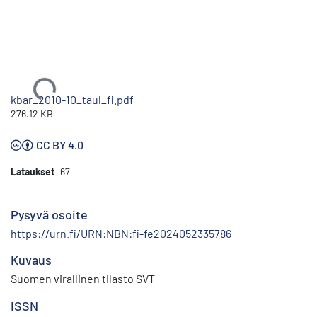
Ladataan...
kbar_2010-10_taul_fi.pdf
276.12 KB
CC BY 4.0
Lataukset
67
Pysyvä osoite
https://urn.fi/URN:NBN:fi-fe2024052335786
Kuvaus
Suomen virallinen tilasto SVT
ISSN