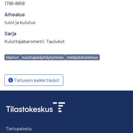
1796-8658
Aihealue
tulot ja kulutus
Sarja
Kuluttajabarometri. Taulukot
Avainsanat
tilastot
kuluttajakäyttäytyminen
mielipidetutkimus
Tietueen kaikki tiedot
Tietopalvelu