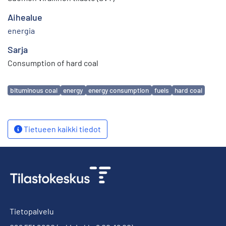
Aihealue
energia
Sarja
Consumption of hard coal
Avainsanat
bituminous coal
energy
energy consumption
fuels
hard coal
Tietueen kaikki tiedot
Tietopalvelu