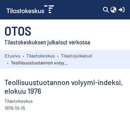
(c
OTOS
Tilastokeskuksen julkaisut verkossa
Etusivu
Tilastokeskus
Tilastojulkaisut
Kokoelmat
Teollisuustuotannon volyymi-indeksi, elokuu 1976
Selaa
Teollisuustuotannon volyymi-indeksi,
elokuu 1976
Tilastokeskus
1976-10-15