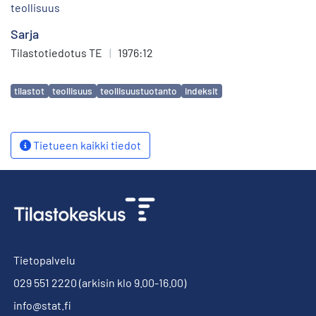
teollisuus
Sarja
Tilastotiedotus TE
|
1976:12
Avainsanat
tilastot
teollisuus
teollisuustuotanto
indeksit
Tietueen kaikki tiedot
Tietopalvelu
029 551 2220
(arkisin klo 9.00-16.00)
info@stat.fi