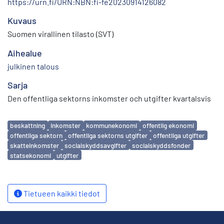
https://urn.fi/URN:NBN:fi-fe20230914126082
Kuvaus
Suomen virallinen tilasto (SVT)
Aihealue
julkinen talous
Sarja
Den offentliga sektorns inkomster och utgifter kvartalsvis
Avainsanat
beskattning
inkomster
kommunekonomi
offentlig ekonomi
offentliga sektorn
offentliga sektorns utgifter
offentliga utgifter
skatteinkomster
socialskyddsavgifter
socialskyddsfonder
statsekonomi
utgifter
Tietueen kaikki tiedot