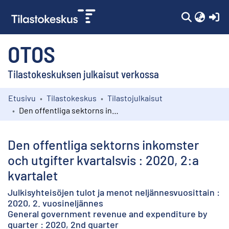
(c
OTOS
Tilastokeskuksen julkaisut verkossa
Etusivu
Tilastokeskus
Tilastojulkaisut
Kokoelmat
Den offentliga sektorns inkomster och utgifter kvartalsvis : 2020, 2:a kvartalet
Selaa
Den offentliga sektorns inkomster
och utgifter kvartalsvis : 2020, 2:a
kvartalet
Julkisyhteisöjen tulot ja menot neljännesvuosittain :
2020, 2. vuosineljännes
General government revenue and expenditure by
quarter : 2020, 2nd quarter