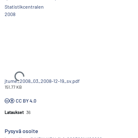
Statistikcentralen
2008
Ladataan...
jtume_2008_03_2008-12-19_sv.pdf
151.77 KB
CC BY 4.0
Lataukset
36
Pysyvä osoite