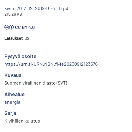
kivih_2017_12_2018-01-31_fi.pdf
215.26 KB
CC BY 4.0
Lataukset
32
Pysyvä osoite
https://urn.fi/URN:NBN:fi-fe20230912123576
Kuvaus
Suomen virallinen tilasto (SVT)
Aihealue
energia
Sarja
Kivihiilen kulutus