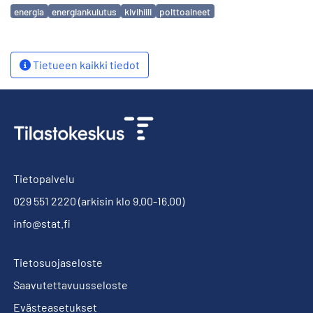
Avainsanat
energia
energiankulutus
kivihiili
polttoaineet
Tietueen kaikki tiedot
Tietopalvelu
029 551 2220
(arkisin klo 9.00-16.00)
info@stat.fi
Tietosuojaseloste
Saavutettavuusseloste
Evästeasetukset