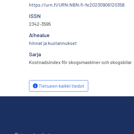
https://urn.fi/URN:NBN:fi-fe20230906120358
ISSN
2342-3595
Aihealue
hinnat ja kustannukset
Sarja
Kostnadsindex för skogsmaskiner och skogsbilar
Tietueen kaikki tiedot