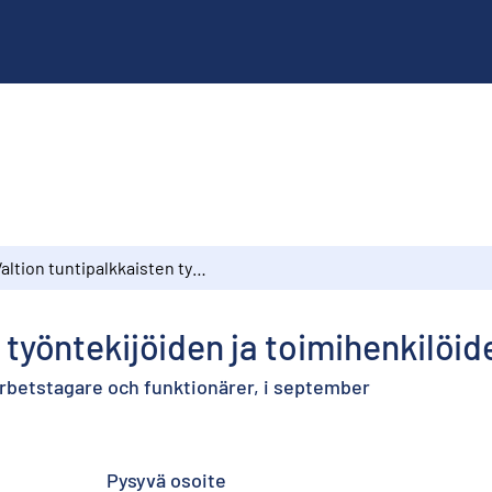
Valtion tuntipalkkaisten työntekijöiden ja toimihenkilöiden palkat 1983, syyskuu
 työntekijöiden ja toimihenkilöid
arbetstagare och funktionärer, i september
Pysyvä osoite