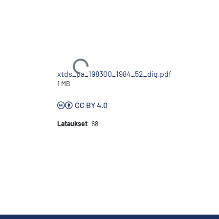
Ladataan...
xtds_pa_198300_1984_52_dig.pdf
1 MB
CC BY 4.0
Lataukset
68