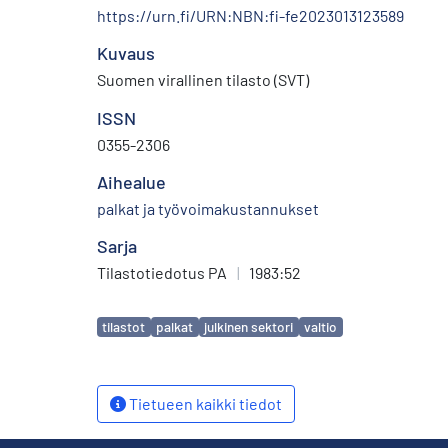
https://urn.fi/URN:NBN:fi-fe2023013123589
Kuvaus
Suomen virallinen tilasto (SVT)
ISSN
0355-2306
Aihealue
palkat ja työvoimakustannukset
Sarja
Tilastotiedotus PA
|
1983:52
Avainsanat
tilastot
palkat
julkinen sektori
valtio
Tietueen kaikki tiedot