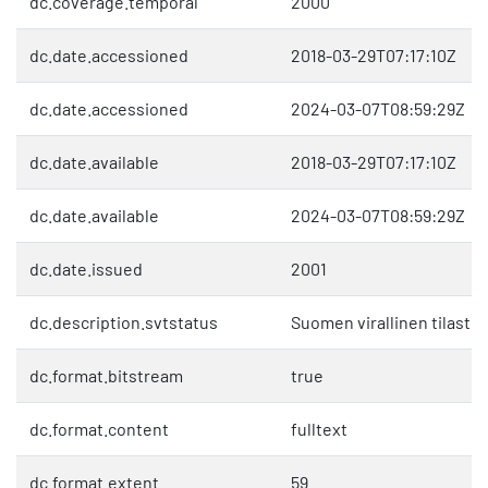
dc.coverage.temporal
2000
dc.date.accessioned
2018-03-29T07:17:10Z
dc.date.accessioned
2024-03-07T08:59:29Z
dc.date.available
2018-03-29T07:17:10Z
dc.date.available
2024-03-07T08:59:29Z
dc.date.issued
2001
dc.description.svtstatus
Suomen virallinen tilasto 
dc.format.bitstream
true
dc.format.content
fulltext
dc.format.extent
59