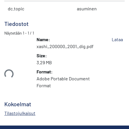
dc.topic
asuminen
Tiedostot
Näytetään
1 - 1 / 1
Name:
Lataa
xashi_200000_2001_dig.pdf
Size:
3.29 MB
Format:
taan...
Adobe Portable Document
Format
Kokoelmat
Tilastojulkaisut