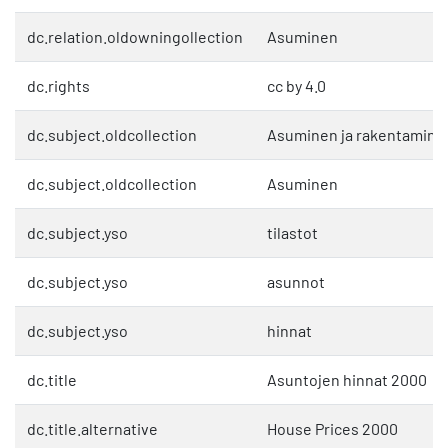
dc.relation.oldowningollection
Asuminen
dc.rights
cc by 4.0
dc.subject.oldcollection
Asuminen ja rakentamine
dc.subject.oldcollection
Asuminen
dc.subject.yso
tilastot
dc.subject.yso
asunnot
dc.subject.yso
hinnat
dc.title
Asuntojen hinnat 2000
dc.title.alternative
House Prices 2000