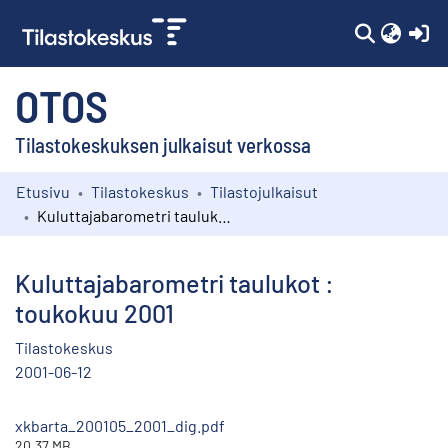
(c
OTOS
Tilastokeskuksen julkaisut verkossa
Etusivu
Tilastokeskus
Tilastojulkaisut
Kokoelmat
Kuluttajabarometri taulukot : toukokuu 2001
Selaa
Kuluttajabarometri taulukot :
toukokuu 2001
Tilastokeskus
2001-06-12
xkbarta_200105_2001_dig.pdf
20.37 MB