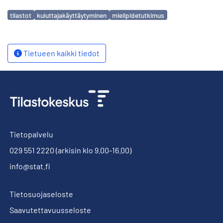
Avainsanat
tilastot
kuluttajakäyttäytyminen
mielipidetutkimus
Tietueen kaikki tiedot
Tietopalvelu
029 551 2220
(arkisin klo 9.00-16.00)
info@stat.fi
Tietosuojaseloste
Saavutettavuusseloste