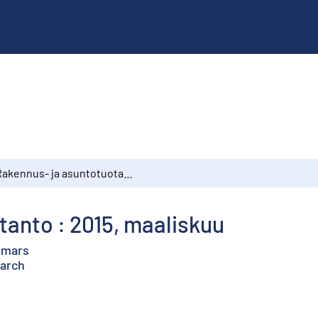
Rakennus- ja asuntotuotanto : 2015, maaliskuu
anto : 2015, maaliskuu
 mars
March