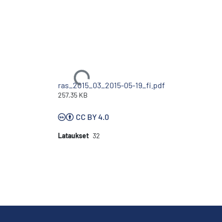
Ladataan...
ras_2015_03_2015-05-19_fi.pdf
257.35 KB
CC BY 4.0
Lataukset
32