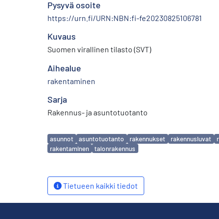
Pysyvä osoite
https://urn.fi/URN:NBN:fi-fe20230825106781
Kuvaus
Suomen virallinen tilasto (SVT)
Aihealue
rakentaminen
Sarja
Rakennus- ja asuntotuotanto
Avainsanat
asunnot
asuntotuotanto
rakennukset
rakennusluvat
rakentaminen
talonrakennus
Tietueen kaikki tiedot