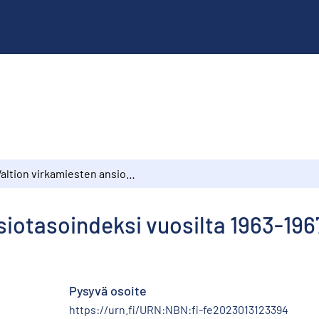
Valtion virkamiesten ansiotasoindeksi vuosilta 1963-1967
siotasoindeksi vuosilta 1963-196
Pysyvä osoite
https://urn.fi/URN:NBN:fi-fe2023013123394