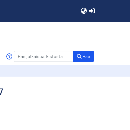
(current)
Hae
7