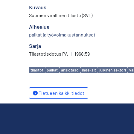
Kuvaus
Suomen virallinen tilasto (SVT)
Aihealue
palkat ja työvoimakustannukset
Sarja
Tilastotiedotus PA
|
1968:59
Avainsanat
tilastot
palkat
ansiotaso
indeksit
julkinen sektori
va
Tietueen kaikki tiedot