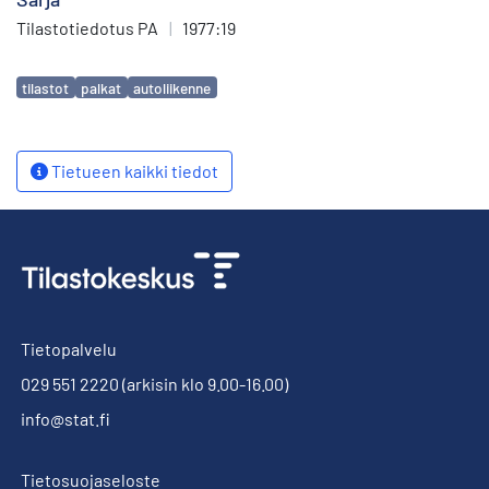
Tilastotiedotus PA
|
1977:19
Avainsanat
tilastot
palkat
autoliikenne
Tietueen kaikki tiedot
Tietopalvelu
029 551 2220
(arkisin klo 9.00-16.00)
info@stat.fi
Tietosuojaseloste