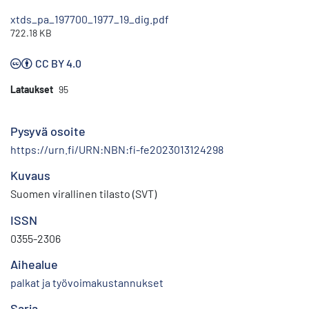
xtds_pa_197700_1977_19_dig.pdf
722.18 KB
CC BY 4.0
Lataukset
95
Pysyvä osoite
https://urn.fi/URN:NBN:fi-fe2023013124298
Kuvaus
Suomen virallinen tilasto (SVT)
ISSN
0355-2306
Aihealue
palkat ja työvoimakustannukset
Sarja