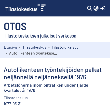
(c
OTOS
Tilastokeskuksen julkaisut verkossa
Etusivu
Tilastokeskus
Tilastojulkaisut
Kokoelmat
Autoliikenteen työntekijöiden palkat neljännellä neljänneksellä 1976
Selaa
Autoliikenteen työntekijöiden palkat
neljännellä neljänneksellä 1976
Arbetslönerna inom biltrafiken under fjärde
kvartalet år 1976
Tilastokeskus
1977-03-31