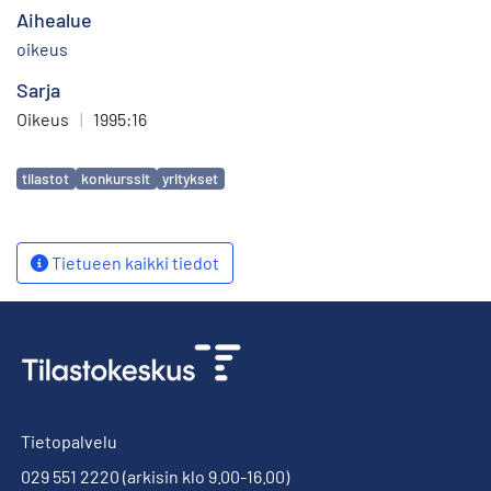
Aihealue
oikeus
Sarja
Oikeus
|
1995:16
Avainsanat
tilastot
konkurssit
yritykset
Tietueen kaikki tiedot
Tietopalvelu
029 551 2220
(arkisin klo 9.00-16.00)