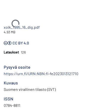
Ladataan...
xoik_1995_16_dig.pdf
4.93 MB
CC BY 4.0
Lataukset
126
Pysyvä osoite
https://urn.fi/URN:NBN:fi-fe2023013121710
Kuvaus
Suomen virallinen tilasto (SVT)
ISSN
0784-8811