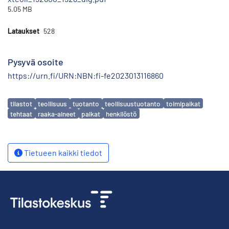
5.05 MB
Lataukset
528
Pysyvä osoite
https://urn.fi/URN:NBN:fi-fe2023013116860
Avainsanat
tilastot
teollisuus
tuotanto
teollisuustuotanto
toimipaikat
tehtaat
raaka-aineet
palkat
henkilöstö
Tietueen kaikki tiedot