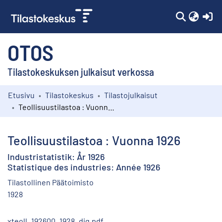
(c
OTOS
Tilastokeskuksen julkaisut verkossa
Etusivu
Tilastokeskus
Tilastojulkaisut
Kokoelmat
Teollisuustilastoa : Vuonna 1926
Selaa
Teollisuustilastoa : Vuonna 1926
Industristatistik: År 1926
Statistique des industries: Année 1926
Tilastollinen Päätoimisto
1928
xteoll_192600_1928_dig.pdf