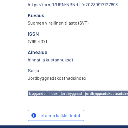
https://urn.fi/URN:NBN:fi-fe20230917127893
Kuvaus
Suomen virallinen tilasto (SVT)
ISSN
1799-4071
Aihealue
hinnat ja kustannukset
Sarja
Jordbyggnadskostnadsindex
Avainsanat
byggande
index
jordbyggnad
jordbyggnadskostnadsin
Tietueen kaikki tiedot