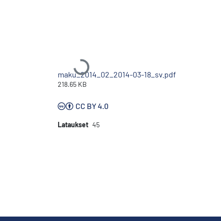
Ladataan...
maku_2014_02_2014-03-18_sv.pdf
218.65 KB
CC BY 4.0
Lataukset
45