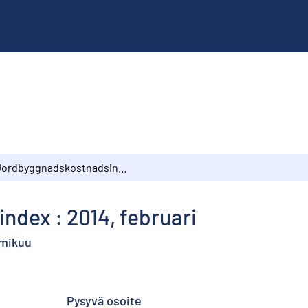
Jordbyggnadskostnadsindex : 2014, februari
dex : 2014, februari
lmikuu
Pysyvä osoite