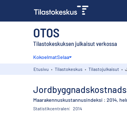
OTOS
Tilastokeskuksen julkaisut verkossa
Kokoelmat
Selaa
Etusivu
Tilastokeskus
Tilastojulkaisut
Jordbyggnadskostnadsin
Maarakennuskustannusindeksi : 2014, he
Statistikcentralen
2014