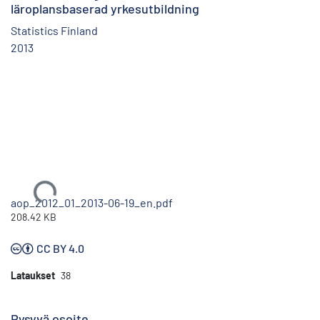
läroplansbaserad yrkesutbildning
Statistics Finland
2013
Ladataan...
aop_2012_01_2013-06-19_en.pdf
208.42 KB
CC BY 4.0
Lataukset
38
Pysyvä osoite