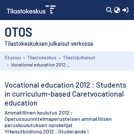
(c
OTOS
Tilastokeskuksen julkaisut verkossa
Etusivu
Tilastokeskus
Tilastojulkaisut
Kokoelmat
Vocational education 2012 : Students in curriculum-based Caretvocational education
Selaa
Vocational education 2012 : Students
in curriculum-based Caretvocational
education
Ammatillinen koulutus 2012 :
Opetussuunnitelmaperusteisen ammatillisen
peruskoulutuksen opiskelijat
Yrkesutbildning 2012 : Studerande i