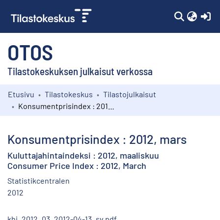
(c
OTOS
Tilastokeskuksen julkaisut verkossa
Etusivu
Tilastokeskus
Tilastojulkaisut
Kokoelmat
Konsumentprisindex : 2012, mars
Selaa
Konsumentprisindex : 2012, mars
Kuluttajahintaindeksi : 2012, maaliskuu
Consumer Price Index : 2012, March
Statistikcentralen
2012
khi_2012_03_2012-04-13_sv.pdf