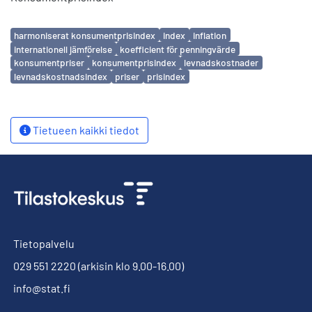
Avainsanat
harmoniserat konsumentprisindex
index
inflation
internationell jämförelse
koefficient för penningvärde
konsumentpriser
konsumentprisindex
levnadskostnader
levnadskostnadsindex
priser
prisindex
Tietueen kaikki tiedot
Tietopalvelu
029 551 2220
(arkisin klo 9.00-16.00)
info@stat.fi