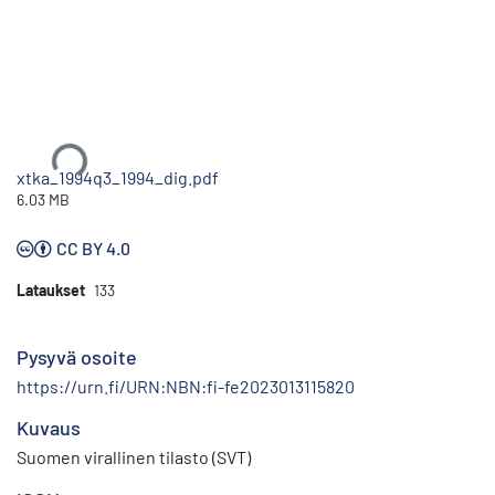
Ladataan...
xtka_1994q3_1994_dig.pdf
6.03 MB
CC BY 4.0
Lataukset
133
Pysyvä osoite
https://urn.fi/URN:NBN:fi-fe2023013115820
Kuvaus
Suomen virallinen tilasto (SVT)