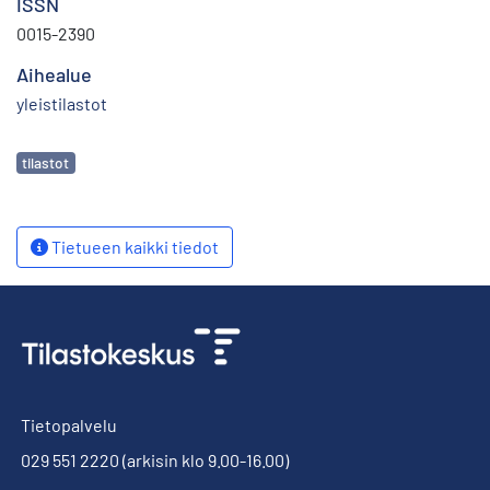
ISSN
0015-2390
Aihealue
yleistilastot
Avainsanat
tilastot
Tietueen kaikki tiedot
Tietopalvelu
029 551 2220
(arkisin klo 9.00-16.00)