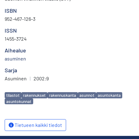
ISBN
952-467-126-3
ISSN
1455-3724
Aihealue
asuminen
Sarja
Asuminen
|
2002:9
Avainsanat
tilastot
rakennukset
rakennuskanta
asunnot
asuntokanta
asuntokunnat
Tietueen kaikki tiedot