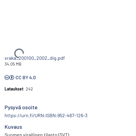
Ladataan...
xraka_200100_2002_dig.pdf
34.05 MB
CC BY 4.0
Lataukset
242
Pysyvä osoite
https://urn.fi/URN:ISBN:952-467-126-3
Kuvaus
Suomen virallinen tilasto (SVT)