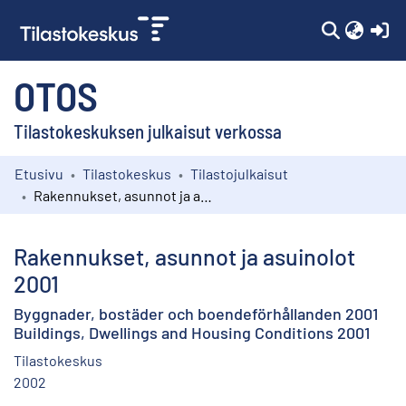
(c
OTOS
Tilastokeskuksen julkaisut verkossa
Etusivu
Tilastokeskus
Tilastojulkaisut
Kokoelmat
Rakennukset, asunnot ja asuinolot 2001
Selaa
Rakennukset, asunnot ja asuinolot
2001
Byggnader, bostäder och boendeförhållanden 2001
Buildings, Dwellings and Housing Conditions 2001
Tilastokeskus
2002