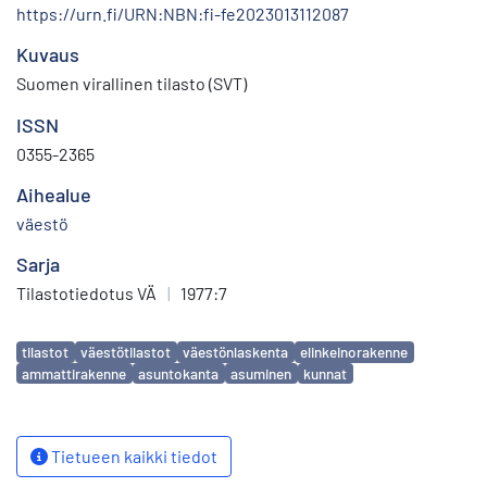
https://urn.fi/URN:NBN:fi-fe2023013112087
Kuvaus
Suomen virallinen tilasto (SVT)
ISSN
0355-2365
Aihealue
väestö
Sarja
Tilastotiedotus VÄ
|
1977:7
Avainsanat
tilastot
väestötilastot
väestönlaskenta
elinkeinorakenne
ammattirakenne
asuntokanta
asuminen
kunnat
Tietueen kaikki tiedot