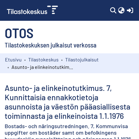
(c
OTOS
Tilastokeskuksen julkaisut verkossa
Etusivu
Tilastokeskus
Tilastojulkaisut
Kokoelmat
Asunto- ja elinkeinotutkimus. 7, Kunnittaisia ennakkotietoja asunnoista ja väestön pääasiallisesta toiminnasta ja elinkeinoista 1.1.1976
Selaa
Asunto- ja elinkeinotutkimus. 7,
Kunnittaisia ennakkotietoja
asunnoista ja väestön pääasiallisesta
toiminnasta ja elinkeinoista 1.1.1976
Bostads- och näringsutredningen. 7, Kommunvisa
uppgifter om bostäder samt om befolkingens