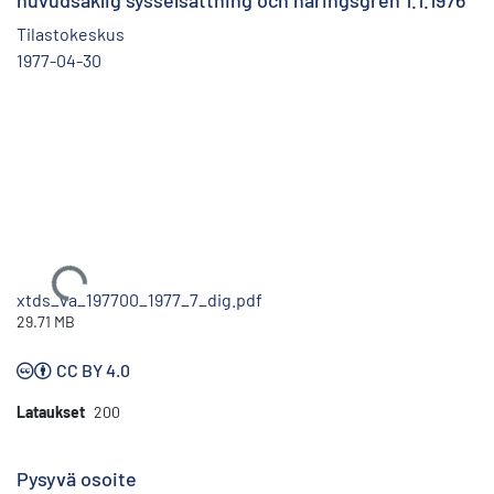
huvudsaklig sysselsättning och näringsgren 1.1.1976
Tilastokeskus
1977-04-30
Ladataan...
xtds_va_197700_1977_7_dig.pdf
29.71 MB
CC BY 4.0
Lataukset
200
Pysyvä osoite