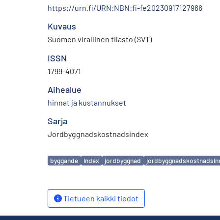
https://urn.fi/URN:NBN:fi-fe20230917127966
Kuvaus
Suomen virallinen tilasto (SVT)
ISSN
1799-4071
Aihealue
hinnat ja kustannukset
Sarja
Jordbyggnadskostnadsindex
Avainsanat
byggande
index
jordbyggnad
jordbyggnadskostnadsin
Tietueen kaikki tiedot