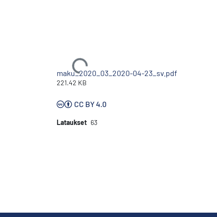
Ladataan...
maku_2020_03_2020-04-23_sv.pdf
221.42 KB
CC BY 4.0
Lataukset
63