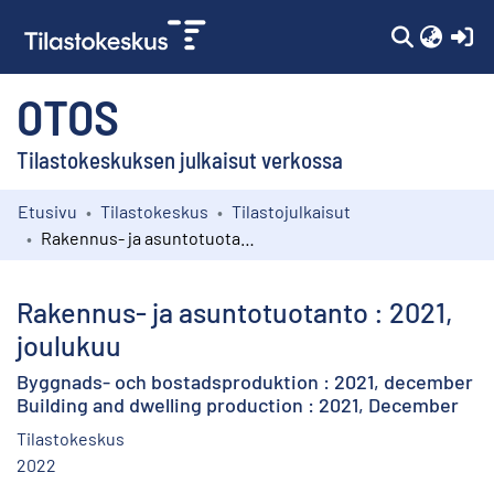
(c
OTOS
Tilastokeskuksen julkaisut verkossa
Etusivu
Tilastokeskus
Tilastojulkaisut
Kokoelmat
Rakennus- ja asuntotuotanto : 2021, joulukuu
Selaa
Rakennus- ja asuntotuotanto : 2021,
joulukuu
Byggnads- och bostadsproduktion : 2021, december
Building and dwelling production : 2021, December
Tilastokeskus
2022