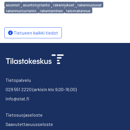
Avainsanat
asunnot
asuntotuotanto
rakennukset
rakennusluvat
rakennustuotanto
rakentaminen
talonrakennus
Tietueen kaikki tiedot
Tietopalvelu
029 551 2220
(arkisin klo 9.00-16.00)
info@stat.fi
Tietosuojaseloste
Saavutettavuusseloste