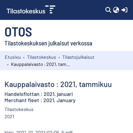
(c
OTOS
Tilastokeskuksen julkaisut verkossa
Etusivu
Tilastokeskus
Tilastojulkaisut
Kokoelmat
Kauppalaivasto : 2021, tammikuu
Selaa
Kauppalaivasto : 2021, tammikuu
Handelsflottan : 2021, januari
Merchant fleet : 2021, January
Tilastokeskus
2021
klaiv_2021_01_2021-02-05_fi.pdf