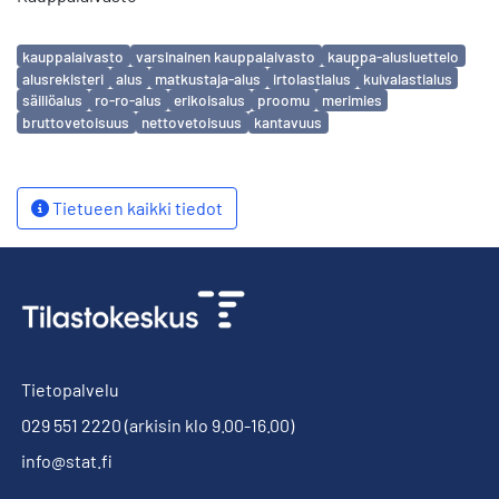
Avainsanat
kauppalaivasto
varsinainen kauppalaivasto
kauppa-alusluettelo
alusrekisteri
alus
matkustaja-alus
irtolastialus
kuivalastialus
säiliöalus
ro-ro-alus
erikoisalus
proomu
merimies
bruttovetoisuus
nettovetoisuus
kantavuus
Tietueen kaikki tiedot
Tietopalvelu
029 551 2220
(arkisin klo 9.00-16.00)
info@stat.fi