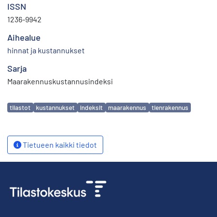
ISSN
1236-9942
Aihealue
hinnat ja kustannukset
Sarja
Maarakennuskustannusindeksi
Avainsanat
tilastot
kustannukset
indeksit
maarakennus
tienrakennus
Tietueen kaikki tiedot