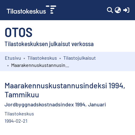
(c
OTOS
Tilastokeskuksen julkaisut verkossa
Etusivu
Tilastokeskus
Tilastojulkaisut
Kokoelmat
Maarakennuskustannusindeksi 1994, Tammikuu
Selaa
Maarakennuskustannusindeksi 1994,
Tammikuu
Jordbyggnadskostnadsindex 1994, Januari
Tilastokeskus
1994-02-21