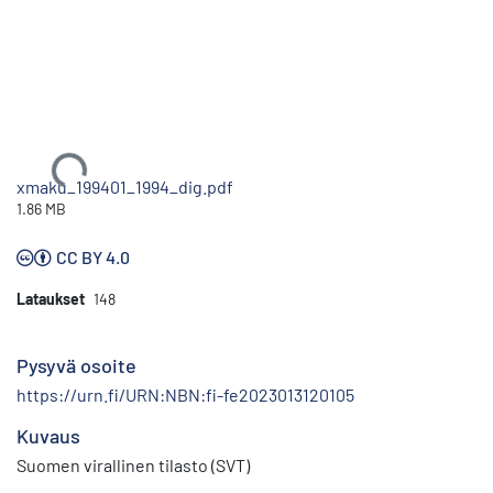
Ladataan...
xmaku_199401_1994_dig.pdf
1.86 MB
CC BY 4.0
Lataukset
148
Pysyvä osoite
https://urn.fi/URN:NBN:fi-fe2023013120105
Kuvaus
Suomen virallinen tilasto (SVT)