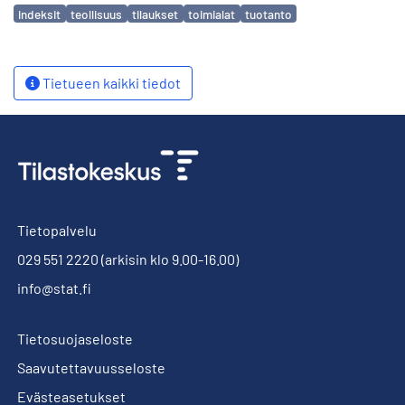
Avainsanat
indeksit
teollisuus
tilaukset
toimialat
tuotanto
Tietueen kaikki tiedot
Tietopalvelu
029 551 2220
(arkisin klo 9.00-16.00)
info@stat.fi
Tietosuojaseloste
Saavutettavuusseloste
Evästeasetukset