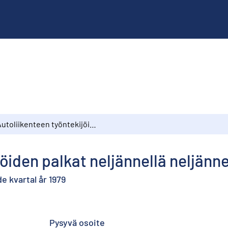
Autoliikenteen työntekijöiden palkat neljännellä neljänneksellä 1979
öiden palkat neljännellä neljänn
e kvartal år 1979
Pysyvä osoite