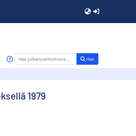
(current)
Hae
eksellä 1979