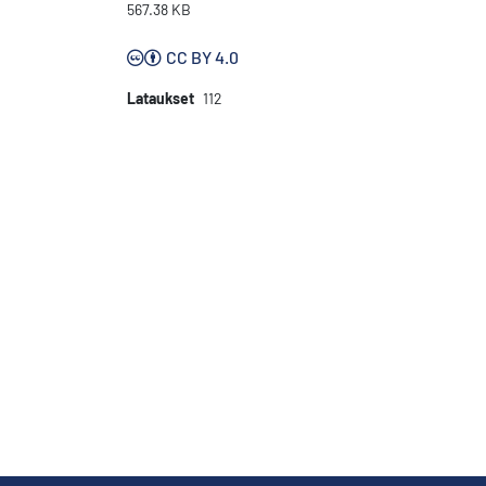
567.38 KB
CC BY 4.0
Lataukset
112