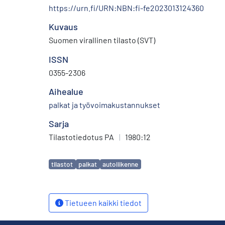
https://urn.fi/URN:NBN:fi-fe2023013124360
Kuvaus
Suomen virallinen tilasto (SVT)
ISSN
0355-2306
Aihealue
palkat ja työvoimakustannukset
Sarja
Tilastotiedotus PA
|
1980:12
Avainsanat
tilastot
palkat
autoliikenne
Tietueen kaikki tiedot