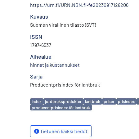
https://urn.fi/URN:NBN:fi-fe20230917128206
Kuvaus
Suomen virallinen tilasto (SVT)
ISSN
1797-6537
Aihealue
hinnat ja kustannukset
Sarja
Producentprisindex för lantbruk
Avainsanat
index
jordbruksprodukter
lantbruk
priser
prisindex
producentprisindex för lantbruk
Tietueen kaikki tiedot