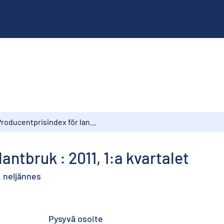
Producentprisindex för lantbruk : 2011, 1:a kvartalet
antbruk : 2011, 1:a kvartalet
. neljännes
Pysyvä osoite