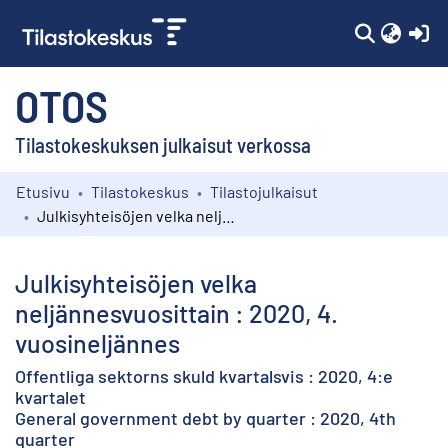
(c
OTOS
Tilastokeskuksen julkaisut verkossa
Etusivu
Tilastokeskus
Tilastojulkaisut
Kokoelmat
Julkisyhteisöjen velka neljännesvuosittain : 2020, 4. vuosineljännes
Selaa
Julkisyhteisöjen velka
neljännesvuosittain : 2020, 4.
vuosineljännes
Offentliga sektorns skuld kvartalsvis : 2020, 4:e
kvartalet
General government debt by quarter : 2020, 4th
quarter