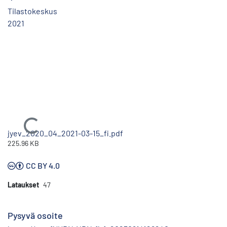
Tilastokeskus
2021
Ladataan...
jyev_2020_04_2021-03-15_fi.pdf
225.96 KB
CC BY 4.0
Lataukset
47
Pysyvä osoite