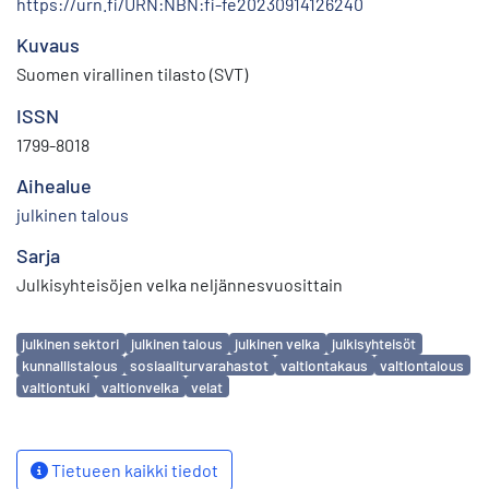
https://urn.fi/URN:NBN:fi-fe20230914126240
Kuvaus
Suomen virallinen tilasto (SVT)
ISSN
1799-8018
Aihealue
julkinen talous
Sarja
Julkisyhteisöjen velka neljännesvuosittain
Avainsanat
julkinen sektori
julkinen talous
julkinen velka
julkisyhteisöt
kunnallistalous
sosiaaliturvarahastot
valtiontakaus
valtiontalous
valtiontuki
valtionvelka
velat
Tietueen kaikki tiedot