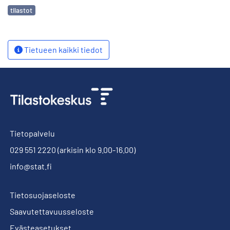
Avainsanat
tilastot
Tietueen kaikki tiedot
Tietopalvelu
029 551 2220
(arkisin klo 9.00-16.00)
info@stat.fi
Tietosuojaseloste
Saavutettavuusseloste
Evästeasetukset