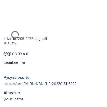
Ladataan...
xtka_197206_1972_dig.pdf
14.45 MB
CC BY 4.0
Lataukset
138
Pysyvä osoite
https://urn.fi/URN:NBN:fi-fe2023013115922
Aihealue
yleistilastot