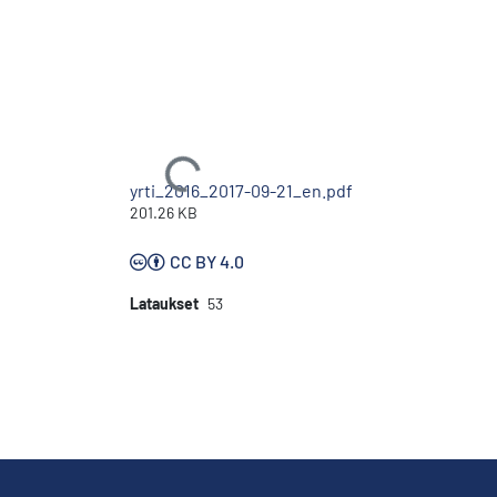
Ladataan...
yrti_2016_2017-09-21_en.pdf
201.26 KB
CC BY 4.0
Lataukset
53