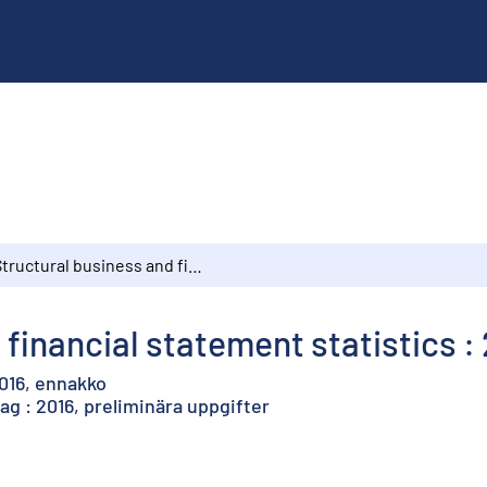
Structural business and financial statement statistics : 2016, preliminary data
financial statement statistics : 
2016, ennakko
ag : 2016, preliminära uppgifter