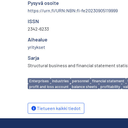
Pysyvä osoite
https://urn.fi/URN:NBN:fi-fe20230905119999
ISSN
2342-6233
Aihealue
yritykset
Sarja
Structural business and financial statement statis
Avainsanat
Enterprises
industries
personnel
financial statement
profit and loss account
balance sheets
profitability
va
Tietueen kaikki tiedot