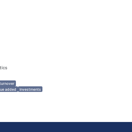
tics
turnover
lue added
investments