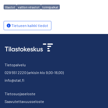
Avainsanat
tilastot
valtion virastot
toimipaikat
Tietueen kaikki tiedot
Tietopalvelu
029 551 2220
(arkisin klo 9.00-16.00)
info@stat.fi
Tietosuojaseloste
Saavutettavuusseloste