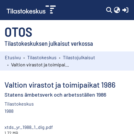
(c
OTOS
Tilastokeskuksen julkaisut verkossa
Etusivu
Tilastokeskus
Tilastojulkaisut
Kokoelmat
Valtion virastot ja toimipaikat 1986
Selaa
Valtion virastot ja toimipaikat 1986
Statens ämbetsverk och arbetsställen 1986
Tilastokeskus
1988
xtds_yr_1988_1_dig.pdf
1.72 MB