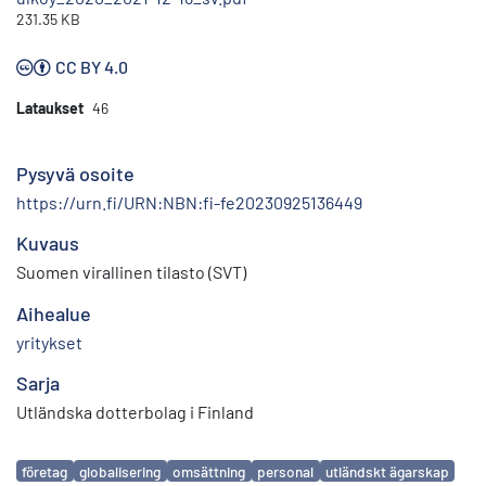
231.35 KB
CC BY 4.0
Lataukset
46
Pysyvä osoite
https://urn.fi/URN:NBN:fi-fe20230925136449
Kuvaus
Suomen virallinen tilasto (SVT)
Aihealue
yritykset
Sarja
Utländska dotterbolag i Finland
Avainsanat
företag
globalisering
omsättning
personal
utländskt ägarskap