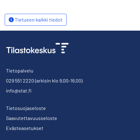
Tietueen kaikki tiedot
Tietopalvelu
029 551 2220
(arkisin klo 9.00-16.00)
info@stat.fi
Tietosuojaseloste
Saavutettavuusseloste
Evästeasetukset