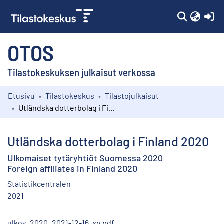
(c
OTOS
Tilastokeskuksen julkaisut verkossa
Etusivu
Tilastokeskus
Tilastojulkaisut
Kokoelmat
Utländska dotterbolag i Finland 2020
Selaa
Utländska dotterbolag i Finland 2020
Ulkomaiset tytäryhtiöt Suomessa 2020
Foreign affiliates in Finland 2020
Statistikcentralen
2021
ulkoy_2020_2021-12-16_sv.pdf