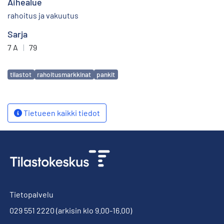
Aihealue
rahoitus ja vakuutus
Sarja
7 A
|
79
Avainsanat
tilastot
rahoitusmarkkinat
pankit
Tietueen kaikki tiedot
Tietopalvelu
029 551 2220
(arkisin klo 9.00-16.00)