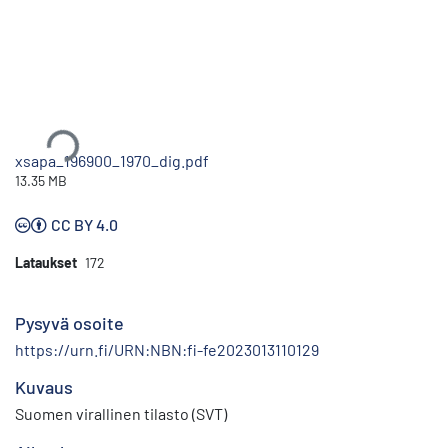
Ladataan...
xsapa_196900_1970_dig.pdf
13.35 MB
CC BY 4.0
Lataukset
172
Pysyvä osoite
https://urn.fi/URN:NBN:fi-fe2023013110129
Kuvaus
Suomen virallinen tilasto (SVT)